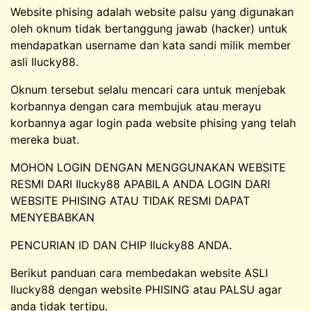
Website phising adalah website palsu yang digunakan
oleh oknum tidak bertanggung jawab (hacker) untuk
mendapatkan username dan kata sandi milik member
asli Ilucky88.
Oknum tersebut selalu mencari cara untuk menjebak
korbannya dengan cara membujuk atau merayu
korbannya agar login pada website phising yang telah
mereka buat.
MOHON LOGIN DENGAN MENGGUNAKAN WEBSITE
RESMI DARI Ilucky88 APABILA ANDA LOGIN DARI
WEBSITE PHISING ATAU TIDAK RESMI DAPAT
MENYEBABKAN
PENCURIAN ID DAN CHIP Ilucky88 ANDA.
Berikut panduan cara membedakan website ASLI
Ilucky88 dengan website PHISING atau PALSU agar
anda tidak tertipu.