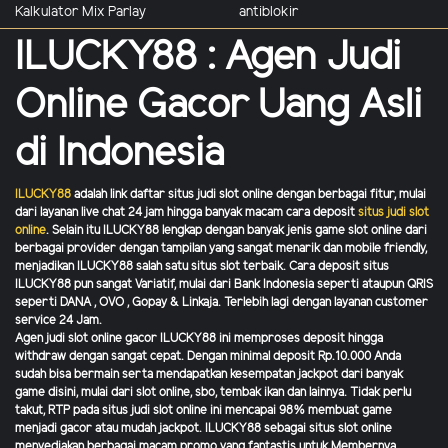
Kalkulator Mix Parlay
antiblokir
ILUCKY88 : Agen Judi
Online Gacor Uang Asli
di Indonesia
ILUCKY88
adalah link daftar situs judi slot online dengan berbagai fitur, mulai
dari layanan live chat 24 jam hingga banyak macam cara deposit
situs judi slot
online
. Selain itu ILUCKY88 lengkap dengan banyak jenis game slot online dari
berbagai provider dengan tampilan yang sangat menarik dan mobile friendly,
menjadikan
ILUCKY88 salah satu situs slot terbaik. Cara deposit situs
ILUCKY88 pun sangat Variatif, mulai dari Bank Indonesia seperti ataupun QRIS
seperti DANA , OVO , Gopay & Linkaja. Terlebih lagi dengan layanan customer
service 24 Jam.
Agen judi slot online gacor ILUCKY88 ini memproses deposit hingga
withdraw dengan sangat cepat. Dengan minimal deposit Rp.10.000 Anda
sudah bisa bermain serta mendapatkan kesempatan jackpot dari banyak
game disini, mulai dari slot online, sbo, tembak ikan dan lainnya. Tidak perlu
takut, RTP pada situs judi slot online ini mencapai 98% membuat game
menjadi gacor atau mudah jackpot. ILUCKY88 sebagai situs slot online
menyediakan berbagai macam promo yang fantastis untuk Membernya.