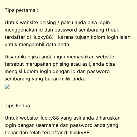
Tips pertama :
Untuk website phising / palsu anda bisa login
menggunakan id dan password sembarang (tidak
terdaftar di Ilucky88) , karena tujuan kolom login ialah
untuk mengambil data anda.
Disarankan jika anda ingin memastikan website
tersebut merupakan phising atau asli, anda bisa
mengisi kolom login dengan id dan password
sembarang yang bukan milik anda.
Tips Kedua :
Untuk website Ilucky88 yang asli anda diharuskan
login dengan username dan password anda yang
benar dan telah terdaftar di Ilucky88.