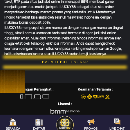
takut, RTP pada situs judi slot online ini mencapai 98% membuat game
menjadi gacor atau mudah jackpot. ILUCKY88 sebagai situs slot online
menyediakan berbagai macam promo yang fantastis untuk Membernya.
Promo tersebut bisa ambil oleh seluruh masyrakat Indonesia, dengan
maksimal bonus deposit 50%.
ILUCKY88 mempunyai sistem keamanan dengan rancangan keamanan tingkat
tinggi, alhasil semua keamanan Anda saat bermain di agen judi slot online
dipastikan aman. Mulai dari informasi rekening hingga informasi lainnya akan
dijaga ketat oleh teknologi enkripsi informasi. Anda dapat mengecheck
keamanan dengan mencari situs kami pada ranking mesin pencarian Google,
hal itu disebabkan karena situs ILUCKY88 sudah teruji keasliannya.
BACA LEBIH LENGKAP
Dukungan Perangkat :
Keamanan Terjamin :
Lisensi :
Copyright © - ILUCKY88. Seluruh hak cipta dilindungi
BERANDA
DAFTAR
PROMOSI
LIVE CHAT