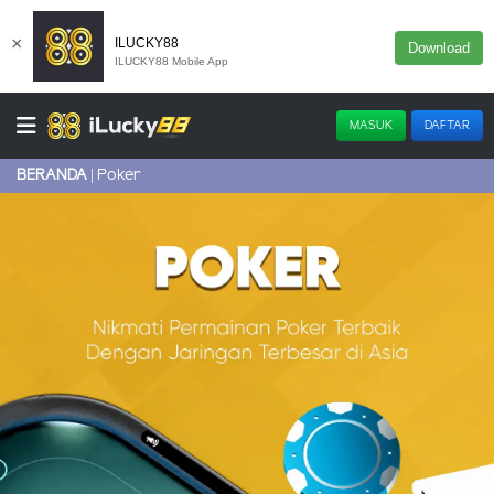
×
ILUCKY88
Download
ILUCKY88 Mobile App
MASUK
DAFTAR
Poker
BERANDA