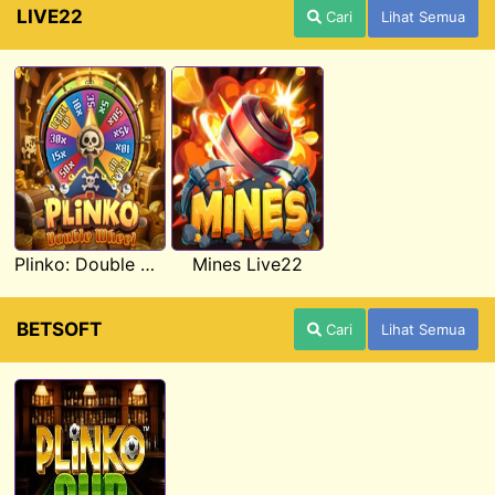
LIVE22
Cari
Lihat Semua
Plinko: Double Wheel Live22
Mines Live22
BETSOFT
Cari
Lihat Semua