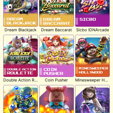
Dream Blackjack
Dream Baccarat
Sicbo IDNArcade
Double Action Roulette
Coin Pusher
Minesweeper Hollywood