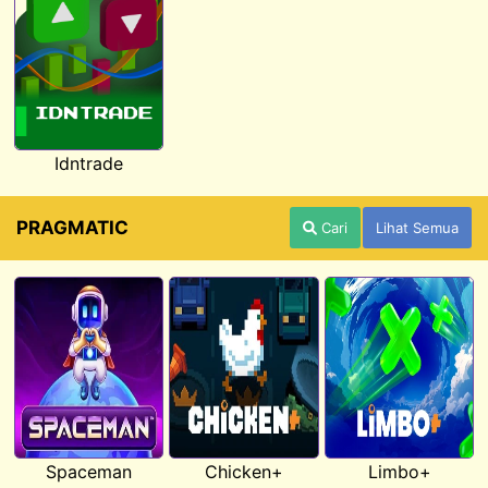
Idntrade
PRAGMATIC
Cari
Lihat Semua
Spaceman
Chicken+
Limbo+