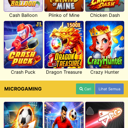
Cash Balloon
Plinko of Mine
Chicken Dash
Crash Puck
Dragon Treasure
Crazy Hunter
MICROGAMING
Cari
Lihat Semua