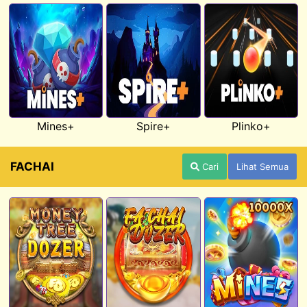
Mines+
Spire+
Plinko+
FACHAI
Cari
Lihat Semua