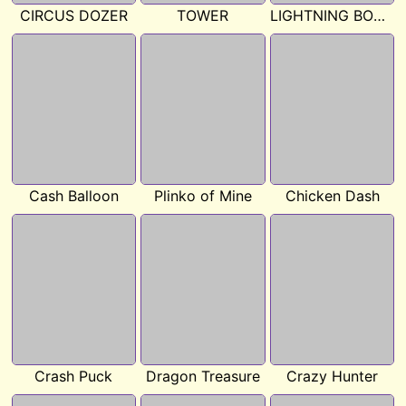
CIRCUS DOZER
TOWER
LIGHTNING BOMB
Cash Balloon
Plinko of Mine
Chicken Dash
Crash Puck
Dragon Treasure
Crazy Hunter