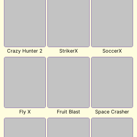
Crazy Hunter 2
StrikerX
SoccerX
Fly X
Fruit Blast
Space Crasher