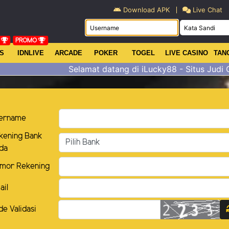
Download APK
Live Chat
O
PROMO
S
IDNLIVE
ARCADE
POKER
TOGEL
LIVE CASINO
TAN
Selamat datang di iLucky88 - Situs Judi Online Ua
ername
kening Bank
da
mor Rekening
ail
e Validasi