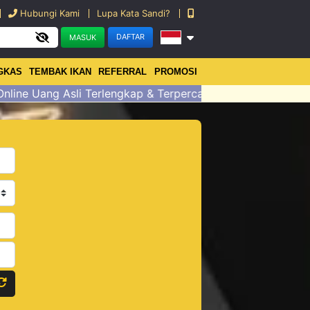
Hubungi Kami
Lupa Kata Sandi?
DAFTAR
GKAS
TEMBAK IKAN
REFERRAL
PROMOSI
ng Asli Terlengkap & Terpercaya di Indonesia - Slot | E-sp