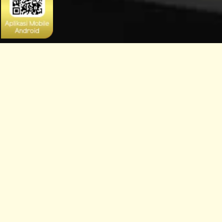
MOBILE
JADWAL BA
ILUCKY88 : Ag
Uang Asli di I